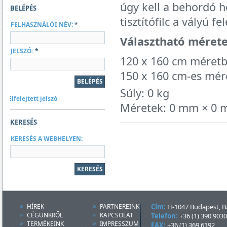
úgy kell a behordó h
BELÉPÉS
tisztítófilc a vályú fe
FELHASZNÁLÓI NÉV:
*
Választható mérete
JELSZÓ:
*
120 x 160 cm méretbe
150 x 160 cm-es mére
Súly: 0 kg
Elfelejtett jelszó
Méretek: 0 mm × 0
KERESÉS
KERESÉS A WEBHELYEN:
HÍREK
PARTNEREINK
Cím:
H-1047 Budapest, Ba
CÉGÜNKRŐL
KAPCSOLAT
Telefon:
+36 (1) 390 9030
TERMÉKEINK
IMPRESSZUM
FAX:
+36 (1) 369 6192