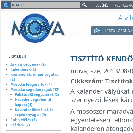
BELÉPÉS
FELHASZNÁ
ELFELEJTETT JELSZÓ
A vi
HÍREK
CÉGÜNK
TERMÉKEK
TISZTÍTÓ KENDŐ
Ipari mosógépek (2)
mova, sze, 2013/08/0
Kalanderek (2)
Konténerek, ruhamozgatás
Cikkszám: Tisztito
(2)
Mosodai kiegészítők (4)
A kalander vályúkat r
Mosodai segédanyagok (12)
Foltkezelő vegyszerek (2)
szennyeződések káro
Heveder végtelenítő
kapocs (1)
A mosószer maradvá
Kalander öltözékek és
segédanyagok (9)
egyenletesen felhordo
Ruhajelölés (5)
Szárítók (2)
kalanderen átengedve