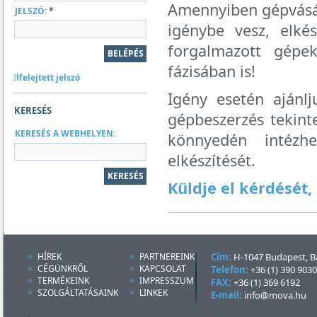
Amennyiben gépvásár
JELSZÓ:
*
igénybe vesz, elké
forgalmazott gépe
fázisában is!
Elfelejtett jelszó
Igény esetén ajánlj
KERESÉS
gépbeszerzés tekint
KERESÉS A WEBHELYEN:
könnyedén intézhe
elkészítését.
Küldje el kérdését,
HÍREK
PARTNEREINK
Cím:
H-1047 Budapest, Ba
CÉGÜNKRŐL
KAPCSOLAT
Telefon:
+36 (1) 390 9030
TERMÉKEINK
IMPRESSZUM
FAX:
+36 (1) 369 6192
SZOLGÁLTATÁSAINK
LINKEK
E-mail:
info@mova.hu