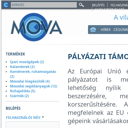
BELÉPÉS
FELHASZNÁ
ELFELEJTETT JELSZÓ
A vi
HÍREK
CÉGÜNK
TERMÉKEK
PÁLYÁZATI TÁM
Ipari mosógépek (2)
Kalanderek (2)
Az Európai Unió 
Konténerek, ruhamozgatás
(2)
pályázatot is me
Mosodai kiegészítők (4)
lehetőség nyíli
Mosodai segédanyagok (12)
Ruhajelölés (5)
beszerzésére, m
Szárítók (2)
korszerűsítésére.
BELÉPÉS
megfelelnek az EU e
FELHASZNÁLÓI NÉV:
*
gépeink vásárlásako