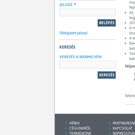
mag
JELSZÓ:
*
fej
Az
leg
201
A m
Elfelejtett jelszó
tis
A t
Kie
KERESÉS
kal
Tov
KERESÉS A WEBHELYEN:
kal
Telje
Tekin
HÍREK
PARTNEREIN
CÉGÜNKRŐL
KAPCSOLAT
TERMÉKEINK
IMPRESSZU