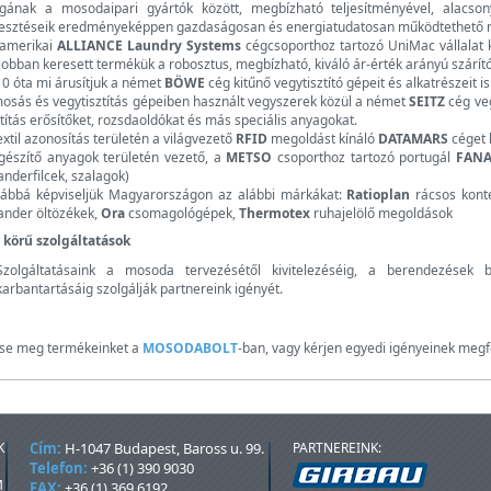
ának a mosodaipari gyártók között, megbízható teljesítményével, alacsony
lesztéseik eredményeképpen gazdaságosan és energiatudatosan működtethető 
 amerikai
ALLIANCE Laundry Systems
cégcsoporthoz tartozó UniMac vállalat k
jobban keresett termékük a robosztus, megbízható, kiváló ár-érték arányú szárít
0 óta mi árusítjuk a német
BÖWE
cég kitűnő vegytisztító gépeit és alkatrészeit is
osás és vegytisztítás gépeiben használt vegyszerek közül a német
SEITZ
cég veg
ztítás erősítőket, rozsdaoldókat és más speciális anyagokat.
extil azonosítás területén a világvezető
RFID
megoldást kínáló
DATAMARS
céget 
gészítő anyagok területén vezető, a
METSO
csoporthoz tartozó portugál
FANA
anderfilcek, szalagok)
ábbá képviseljük Magyarországon az alábbi márkákat:
Ratioplan
rácsos kont
ander öltözékek,
Ora
csomagológépek,
Thermotex
ruhajelölő megoldások
s körű szolgáltatások
Szolgáltatásaink a mosoda tervezésétől kivitelezéséig, a berendezések b
karbantartásáig szolgálják partnereink igényét.
tse meg termékeinket a
MOSODABOLT
-ban, vagy kérjen egyedi igényeinek megfe
K
Cím:
H-1047 Budapest, Baross u. 99.
PARTNEREINK:
Telefon:
+36 (1) 390 9030
M
FAX:
+36 (1) 369 6192