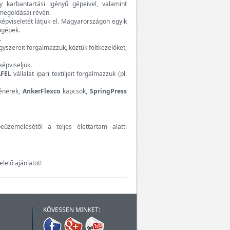
 karbantartási igényű gépeivel, valamint
megoldásai révén.
épviseletét látjuk el. Magyarországon egyik
ógépek.
.
yszereit forgalmazzuk, köztük foltkezelőket,
képviseljük.
FEL
vállalat ipari textiljeit forgalmazzuk (pl.
énerek,
AnkerFlexco
kapcsok,
SpringPress
eüzemelésétől a teljes élettartam alatti
lelő ajánlatot!
KÖVESSEN MINKET: