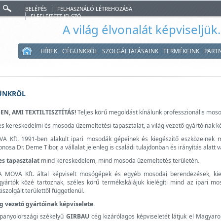
BELÉPÉS
FELHASZNÁLÓ LÉTREHOZÁSA
ELFELEJTETT JELSZÓ
A világ élvonalát képviseljük
HÍREK
CÉGÜNKRŐL
SZOLGÁLTATÁSAINK
TERMÉKEINK
PART
ÜNKRŐL
N, AMI TEXTILTISZTÍTÁS!
Teljes körű megoldást kínálunk professzionális mosod
s kereskedelmi és mosoda üzemeltetési tapasztalat, a világ vezető gyártóinak kép
A Kft. 1991-ben alakult ipari mosodák gépeinek és kiegészítő eszközeinek m
onosa Dr. Deme Tibor, a vállalat jelenleg is családi tulajdonban és irányítás alatt v
es tapasztalat
mind kereskedelem, mind mosoda üzemeltetés területén.
A MOVA Kft. által képviselt mosógépek és egyéb mosodai berendezések, kie
gyártók közé tartoznak, széles körű termékskálájuk kielégíti mind az ipari mos
kiszolgált területtől függetlenül.
ág vezető gyártóinak képviselete.
panyolországi székelyű
GIRBAU
cég kizárólagos képviseletét látjuk el Magyar