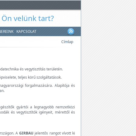
. Ön velünk tart?
NEREINK
KAPCSOLAT
Címlap
atechnika és vegytisztítás területén.
viselete, teljes körű szolgáltatások.
agyarországi forgalmazására. Alapítója és
an.
gészítők gyártói a legnagyobb nemzetközi
odák és vegytisztítók igényeit, mérettől és
országon. A
GIRBAU
jelentős rangot vívott ki