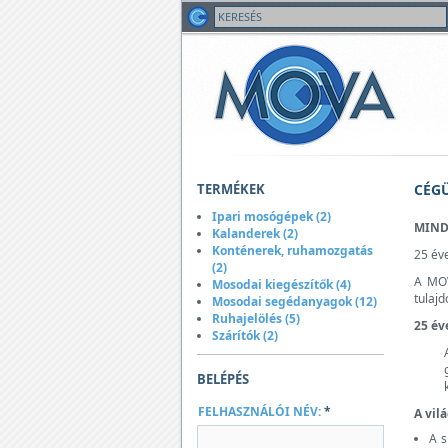
TERMÉKEK
CÉG
Ipari mosógépek (2)
MINDE
Kalanderek (2)
Konténerek, ruhamozgatás
25 éve
(2)
A MOV
Mosodai kiegészítők (4)
tulajd
Mosodai segédanyagok (12)
Ruhajelölés (5)
25 év
Szárítók (2)
BELÉPÉS
FELHASZNÁLÓI NÉV:
*
A vil
A s