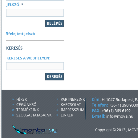
JELSZÓ:
*
Elfelejtett jelszó
KERESÉS
KERESÉS A WEBHELYEN:
HÍREK
PARTNEREINK
Cím:
H-1047 Budapest, Ba
CÉGÜNKRŐL
KAPCSOLAT
Telefon:
+36 (1) 390 9030
TERMÉKEINK
IMPRESSZUM
FAX:
+36 (1) 369 6192
SZOLGÁLTATÁSAINK
LINKEK
E-mail:
info@mova.hu
Copyright © 2013., MOVA 