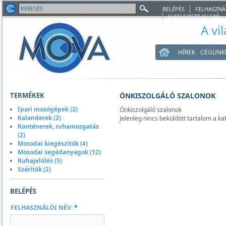
BELÉPÉS
FELHASZNÁ
ELFELEJTETT JELSZÓ
A vi
HÍREK
CÉGÜNK
TERMÉKEK
ÖNKISZOLGÁLÓ SZALONOK
Ipari mosógépek (2)
Önkiszolgáló szalonok
Kalanderek (2)
Jelenleg nincs beküldött tartalom a ka
Konténerek, ruhamozgatás
(2)
Mosodai kiegészítők (4)
Mosodai segédanyagok (12)
Ruhajelölés (5)
Szárítók (2)
BELÉPÉS
FELHASZNÁLÓI NÉV:
*