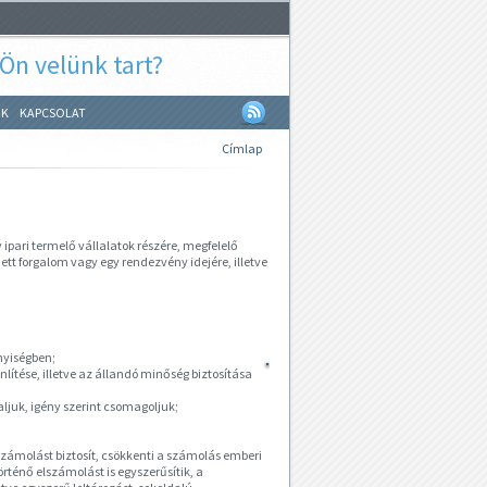
 Ön velünk tart?
NK
KAPCSOLAT
Címlap
 ipari termelő vállalatok részére, megfelelő
ett forgalom vagy egy rendezvény idejére, illetve
nyiségben;
lítése, illetve az állandó minőség biztosítása
aljuk, igény szerint csomagoljuk;
számolást biztosít, csökkenti a számolás emberi
rténő elszámolást is egyszerűsítik, a