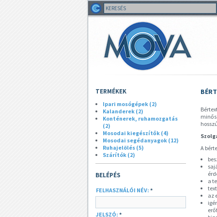
TERMÉKEK
BÉRT
Ipari mosógépek (2)
Bértex
Kalanderek (2)
minősé
Konténerek, ruhamozgatás
hosszú
(2)
Mosodai kiegészítők (4)
Szolg
Mosodai segédanyagok (12)
Ruhajelölés (5)
A bért
Szárítók (2)
bes
saj
érd
BELÉPÉS
a t
tex
FELHASZNÁLÓI NÉV:
*
az 
igé
erő
JELSZÓ:
*