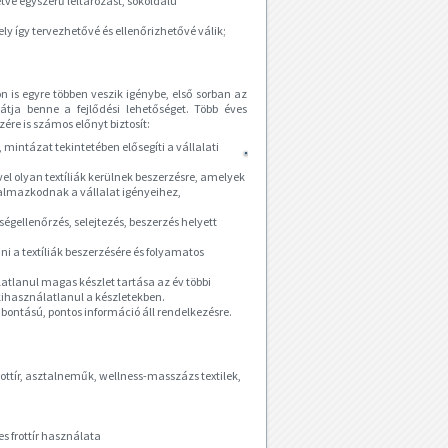
tve egyszerű leltározást, sokoldalú
y így tervezhetővé és ellenőrizhetővé válik;
 is egyre többen veszik igénybe, első sorban az
átja benne a fejlődési lehetőséget. Több éves
ére is számos előnyt biztosít:
, mintázat tekintetében elősegíti a vállalati
el olyan textíliák kerülnek beszerzésre, amelyek
almazkodnak a vállalat igényeihez,
gellenőrzés, selejtezés, beszerzés helyett
 a textíliák beszerzésére és folyamatos
atlanul magas készlet tartása az év többi
 kihasználatlanul a készletekben.
i bontású, pontos információ áll rendelkezésre.
ttír, asztalneműk, wellness-masszázs textilek,
es frottír használata