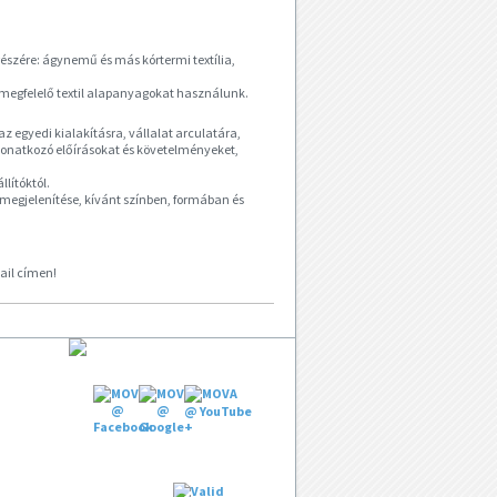
szére: ágynemű és más kórtermi textília,
k megfelelő textil alapanyagokat használunk.
 egyedi kialakításra, vállalat arculatára,
onatkozó előírásokat és követelményeket,
lítóktól.
k megjelenítése, kívánt színben, formában és
il címen!
KÖVESSEN MINKET: