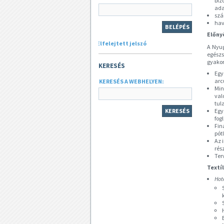
biz
ada
szá
hav
Előny
Elfelejtett jelszó
A Nyug
egészs
gyakor
KERESÉS
Egy
arc
KERESÉS A WEBHELYEN:
Min
val
tul
Egy
fog
Fin
pót
Az 
rés
Ter
Textí
Hot