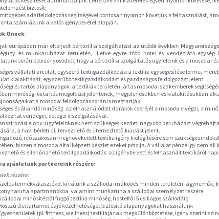
onylatok készítését automatizálják. Lehetővé válik a tételek egyedi nyomonkövetése, ille
telemzést biztosít;
mítógépes adatfeldolgozás segítségével pontosan nyomon követjük a felhasználást, amel
onta számlázunk a valós igénybevétel alapján.
ök Önnek
:
at-európában már elterjedt bértextília szolgáltatást az utóbbi években Magyarországon
égügy és munkaruházat területén, illetve egyre több hotel és vendéglátó egység l
latunk során bebizonyosodott, hogy a bértextília szolgáltatás ügyfeleink és a mosoda rész
séges vállalati arculat, egyszerű textilgazdálkodás: a textília egységesítése forma, méret
ulat kialakítását, egyszerűbb textilgazdálkodást és gazdaságos feldolgozást jelent.
őségi és tartós alapanyagok: a textíliák területén jártas mosodai szakemberek segítségév
óban minőségi és tartós megoldást jelentenek, megjelenésükben és kialakításukban alk
ajdonságaikat a mosodai feldolgozás során is megtartják.
séges és állandó minőség: az elhasználódott darabok cseréjét a mosoda elvégzi, a minősé
lalkozhat vendégei, betegei kiszolgálásával.
anszírozási előny: ügyfeleinknek nem szükséges kezdeti nagyobb beruházást végrehajtani
lására, a havi bérleti díj tervezhető és ütemezhető kiadást jelent.
ingadozó, időszakosan megnövekedett textília igény kielégítésére sem szükséges indokol
zében, hiszen a mosoda által képzett készlet ezeket pótolja. A vállalat pénze így nem áll
vezhető és ellenőrizhető textilgazdálkodás: az igénybe vett és felhasznált textíliáról nap
lia ajánlatunk partnereink részére:
elek részére:
Széles termékválasztékot kínálunk a szállodai működés minden területén: ágyneműk, fro
konyharuha apartmanokba, valamint munkaruha a szállodai személyzet részére
Szállodai minősítéstől függő textília minőség, hosteltől 5 csillagos szállodáig
Hosszú élettartamot és jó kezelhetőséget biztosító alapanyagokat használunk
Egyes területek (pl. fittness, wellness) textíliájának megkülönböztetése, igény szerint szín