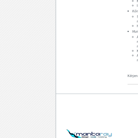
Kór
Mun
Kérjen
HÍREK
PARTNEREINK
CÉGÜNKRŐL
KAPCSOLAT
TERMÉKEINK
IMPRESSZUM
SZOLGÁLTATÁSAINK
LINKEK