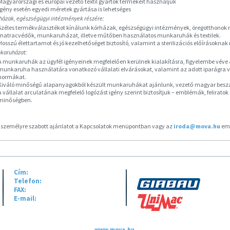
Magyarországi és európai vezető textil gyártók termékeit használjuk
Igény esetén egyedi méretek gyártása is lehetséges
házak, egészségügyi intézmények részére:
Széles termékválasztékot kínálunk kórházak, egészségügyi intézmények, öregotthonok ré
matracvédők, munkaruházat, illetve műtőben használatos munkaruhák és textilek.
Hosszú élettartamot és jó kezelhetőséget biztosító, valamint a sterilizációs előírásokna
karuházat:
A munkaruhák az ügyfél igényeinek megfelelően kerülnek kialakításra, figyelembe véve az
munkaruha használatára vonatkozó vállalati elvárásokat, valamint az adott iparágra v
normákat.
Kiváló minőségű alapanyagokból készült munkaruhákat ajánlunk, vezető magyar beszál
A vállalat arculatának megfelelő logózást igény szerint biztosítjuk – emblémák, felirato
minőségben.
 személyre szabott ajánlatot a Kapcsolatok menüpontban vagy az
iroda@mova.hu
ema
Cím:
H-1047 Budapest, Baross u. 99.
PARTNEREINK:
Telefon:
+36 (1) 390 9030
FAX:
+36 (1) 369 6192
E-mail:
info@mova.hu
Copyright © 2013., MOVA Kereskedelmi Kft. Minden jog fenntartva.
www.mova.hu