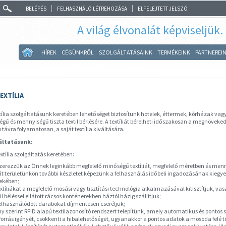
BELÉPÉS
FELHASZNÁLÓ LÉTREHOZÁSA
ELFELEJTETT JELSZÓ
A világ élvonalát képviseljük.
HÍREK
CÉGÜNKRŐL
SZOLGÁLTATÁSAINK
TERMÉKEINK
PARTNEREI
EXTÍLIA
tília szolgáltatásunk keretében lehetőséget biztosítunk hotelek, éttermek, kórházak vagy
gű és mennyiségű tiszta textil bérlésére. A textíliát bérelheti időszakosan a megnöveked
 távra folyamatosan, a saját textília kiváltására.
áltatásunk:
extília szolgáltatás keretében:
zerezzük az Önnek leginkább megfelelő minőségű textíliát, megfelelő méretben és men
át területünkön további készletet képezünk a felhasználás időbeli ingadozásának kiegyen
ekében;
extíliákat a megfelelő mosási vagy tisztítási technológia alkalmazásával kitisztítjuk, vas
til béléssel ellátott rácsos konténerekben háztól házig szállítjuk;
elhasználódott darabokat díjmentesen cseréljük;
ny szerint RFID alapú textilazonosító rendszert telepítünk, amely automatikus és pontos 
forrás igényét, csökkenti a hibalehetőséget, ugyanakkor a pontos adatok a mosoda felé tö