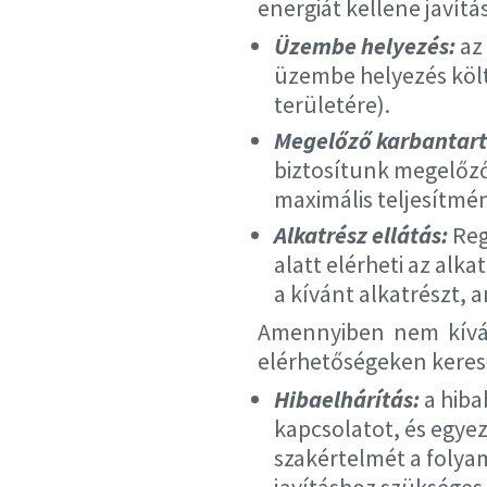
energiát kellene javítá
Üzembe helyezés:
az 
üzembe helyezés költ
területére).
Megelőző karbantartá
biztosítunk megelőző
maximális teljesítmén
Alkatrész ellátás:
Reg
alatt elérheti az alk
a kívánt alkatrészt, 
Amennyiben nem kíván
elérhetőségeken keress
Hibaelhárítás:
a hiba
kapcsolatot, és egyez
szakértelmét a folyam