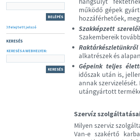
hangsúlyt fektetne
működő gépek gyártá
hozzáférhetőek, megg
Szakképzett szerelő
Elfelejtett jelszó
Szakembereik továb
KERESÉS
Raktárkészletünkről 
KERESÉS A WEBHELYEN:
alkatrészek és alapa
Gépeink teljes élett
időszak után is, jell
annak szervizelését.
utángyártott terméke
Szervíz szolgáltatása
Milyen szerviz szolgál
Van-e szakértő karba