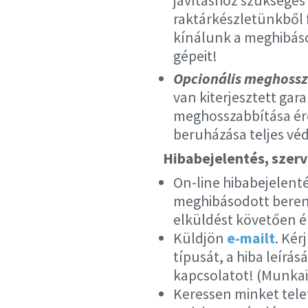
javításhoz szükséges
raktárkészletünkből 
kínálunk a meghibáso
gépeit!
Opcionális meghossz
van kiterjesztett gar
meghosszabbítása érd
beruházása teljes vé
Hibabejelentés, szerv
On-line hibabejelent
meghibásodott berende
elküldést követően ér
Küldjön
e-mailt
. Kér
típusát, a hiba leírá
kapcsolatot! (Munkai
Keressen minket tel