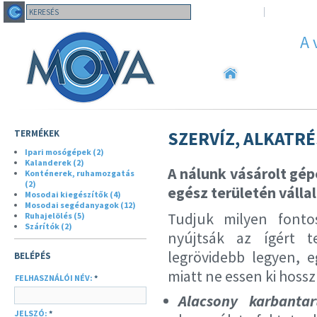
BELÉPÉS
FELHASZNÁL
A 
HÍREK
CÉGÜNKR
TERMÉKEK
SZERVÍZ, ALKATRÉ
Ipari mosógépek (2)
Kalanderek (2)
A nálunk vásárolt gép
Konténerek, ruhamozgatás
(2)
egész területén válla
Mosodai kiegészítők (4)
Mosodai segédanyagok (12)
Tudjuk milyen font
Ruhajelölés (5)
Szárítók (2)
nyújtsák az ígért te
legrövidebb legyen, e
BELÉPÉS
miatt ne essen ki hossz
FELHASZNÁLÓI NÉV:
*
Alacsony karbanta
JELSZÓ:
*