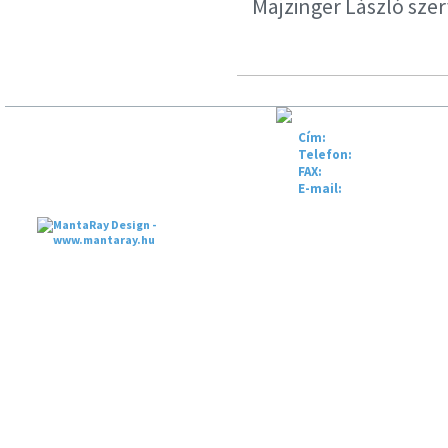
Majzinger László szer
HÍREK
PARTNEREINK
Cím:
H-1047 Budapest, Baros
CÉGÜNKRŐL
KAPCSOLAT
Telefon:
+36 (1) 390 9030
TERMÉKEINK
IMPRESSZUM
FAX:
+36 (1) 369 6192
SZOLGÁLTATÁSAINK
LINKEK
E-mail:
info@mova.hu
Copyright © 2013., MOVA