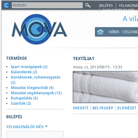
BELÉPÉS
FELHASZNÁ
ELFELEJTETT JELSZÓ
A vi
HÍREK
CÉGÜNK
TERMÉKEK
TEXTÍLIA1
Ipari mosógépek (2)
mova, cs, 2013/08/15 - 13:33
Kalanderek (2)
Konténerek, ruhamozgatás
(2)
Mosodai kiegészítők (4)
Mosodai segédanyagok (12)
Ruhajelölés (5)
Szárítók (2)
EREDETI
BÉLYEGKÉP
ELŐNÉZET
BELÉPÉS
FELHASZNÁLÓI NÉV:
*