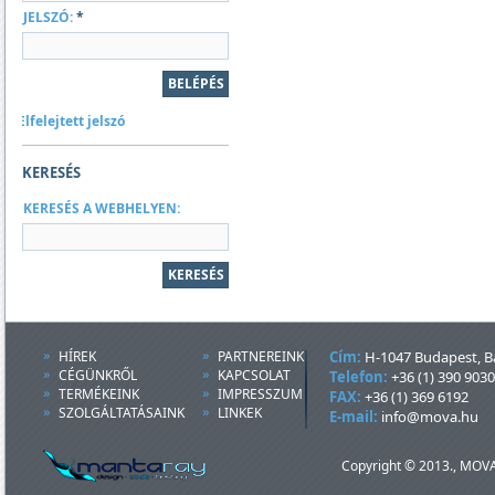
JELSZÓ:
*
Elfelejtett jelszó
KERESÉS
KERESÉS A WEBHELYEN:
HÍREK
PARTNEREINK
Cím:
H-1047 Budapest, Ba
CÉGÜNKRŐL
KAPCSOLAT
Telefon:
+36 (1) 390 9030
TERMÉKEINK
IMPRESSZUM
FAX:
+36 (1) 369 6192
SZOLGÁLTATÁSAINK
LINKEK
E-mail:
info@mova.hu
Copyright © 2013., MOVA 